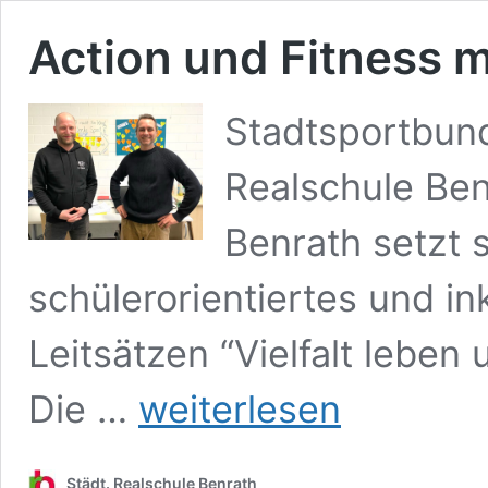
Action und Fitness 
Stadtsportbund
Realschule Ben
Benrath setzt se
schülerorientiertes und ink
Leitsätzen “Vielfalt lebe
Action
Die …
weiterlesen
und
Fitness
mit
Städt. Realschule Benrath
dem