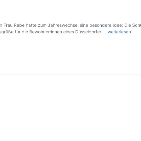
on Frau Rabe hatte zum Jahreswechsel eine besondere Idee: Die Sch
Ein
grüße für die Bewohner:innen eines Düsseldorfer …
weiterlesen
Herz
für
ältere
Menschen