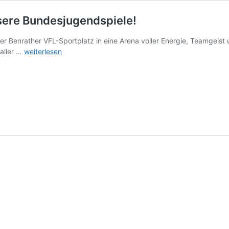
sere Bundesjugendspiele!
er Benrather VFL-Sportplatz in eine Arena voller Energie, Teamgeist
Sonne,
aller …
weiterlesen
Spaß
und
Spitzenleistungen:
Unsere
Bundesjugendspiele!