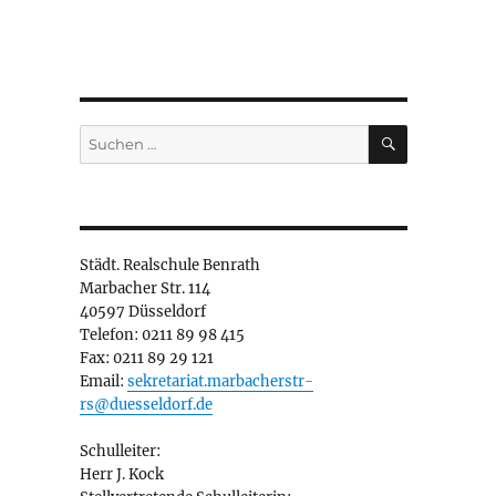
SUCHEN
Suchen
nach:
Städt. Realschule Benrath
Marbacher Str. 114
40597 Düsseldorf
Telefon: 0211 89 98 415
Fax: 0211 89 29 121
Email:
sekretariat.marbacherstr-
rs@duesseldorf.de
Schulleiter:
Herr J. Kock