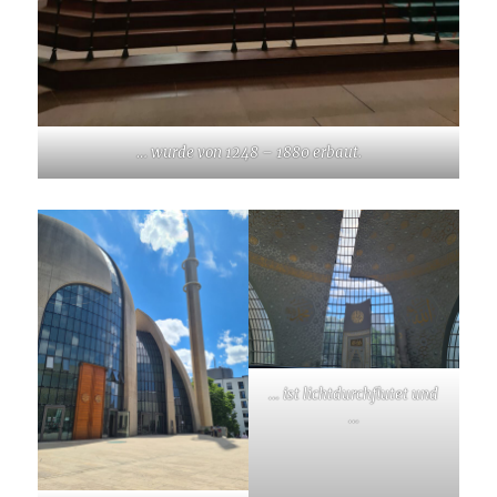
… wurde von 1248 – 1880 erbaut.
… ist lichtdurchflutet und
…