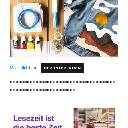
Mach dich bunt
HERUNTERLADEN
*************************************
***********************