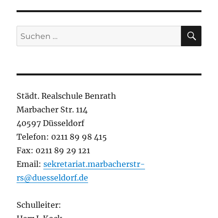
SU
Suchen
nach:
Städt. Realschule Benrath
Marbacher Str. 114
40597 Düsseldorf
Telefon: 0211 89 98 415
Fax: 0211 89 29 121
Email:
sekretariat.marbacherstr-
rs@duesseldorf.de
Schulleiter: