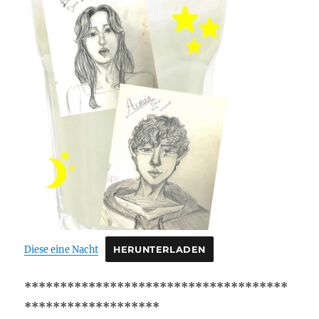
Diese eine Nacht
HERUNTERLADEN
*************************************
*******************