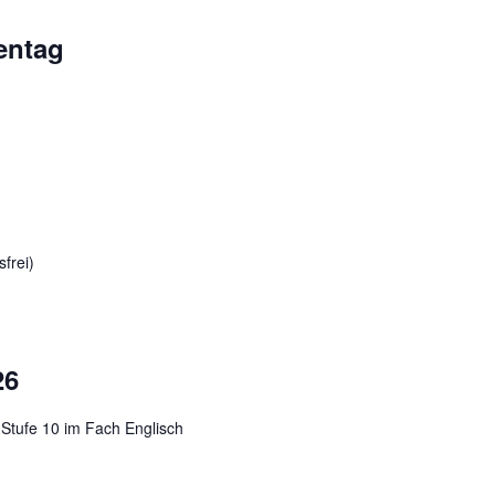
entag
sfrei)
26
 Stufe 10 im Fach Englisch