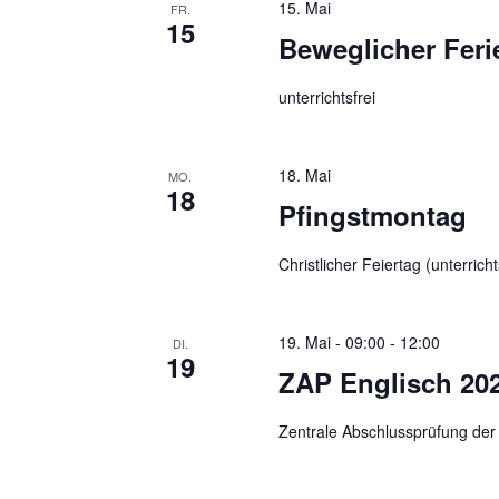
a
15. Mai
FR.
s
15
Beweglicher Feri
e
t
l
unterrichtsfrei
i
w
o
o
r
18. Mai
MO.
n
18
t
Pfingstmontag
.
Christlicher Feiertag (unterricht
19. Mai - 09:00
-
12:00
DI.
19
ZAP Englisch 20
Zentrale Abschlussprüfung der