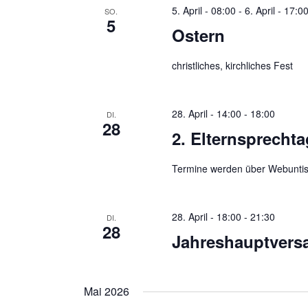
n
5. April - 08:00
-
6. April - 17:0
c
SO.
5
.
Ostern
h
S
christliches, kirchliches Fest
u
e
c
u
h
28. April - 14:00
-
18:00
DI.
28
e
n
2. Elternsprechta
n
d
a
Termine werden über Webuntis
c
A
h
n
28. April - 18:00
-
21:30
DI.
V
28
Jahreshauptver
e
s
r
i
a
Mai 2026
n
c