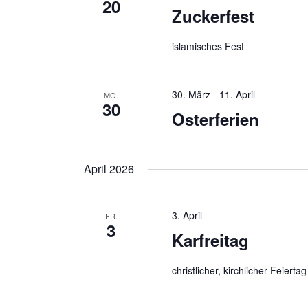
20
t
ü
Zuckerfest
w
s
a
ä
islamisches Fest
s
h
l
e
l
l
t
30. März
e
-
11. April
MO.
30
w
n
Osterferien
u
o
.
r
n
t
April 2026
g
e
i
e
3. April
FR.
n
3
n
Karfreitag
g
e
S
christlicher, kirchlicher Feiertag
b
u
e