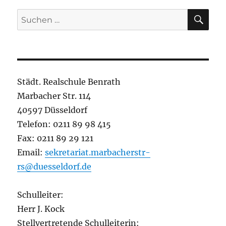
SU
Suchen
nach:
Städt. Realschule Benrath
Marbacher Str. 114
40597 Düsseldorf
Telefon: 0211 89 98 415
Fax: 0211 89 29 121
Email:
sekretariat.marbacherstr-
rs@duesseldorf.de
Schulleiter:
Herr J. Kock
Stellvertretende Schulleiterin: