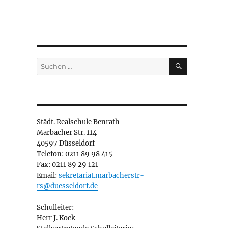
SUCHEN
Suchen
nach:
Städt. Realschule Benrath
Marbacher Str. 114
40597 Düsseldorf
Telefon: 0211 89 98 415
Fax: 0211 89 29 121
Email:
sekretariat.marbacherstr-
rs@duesseldorf.de
Schulleiter:
Herr J. Kock