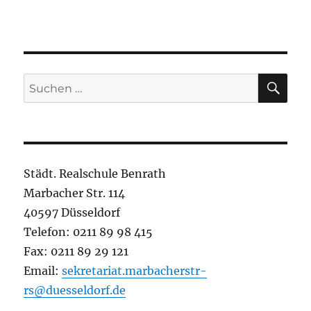
SU
Suchen
nach:
Städt. Realschule Benrath
Marbacher Str. 114
40597 Düsseldorf
Telefon: 0211 89 98 415
Fax: 0211 89 29 121
Email:
sekretariat.marbacherstr-
rs@duesseldorf.de