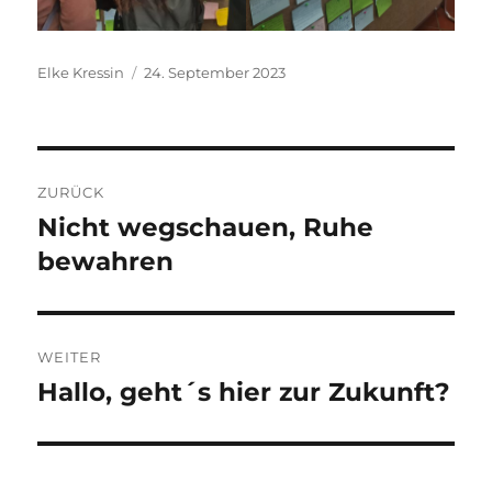
Autor
Veröffentlicht
Elke Kressin
24. September 2023
am
Beitragsnavigation
ZURÜCK
Nicht wegschauen, Ruhe
Vorheriger
Beitrag:
bewahren
WEITER
Hallo, geht´s hier zur Zukunft?
Nächster
Beitrag: