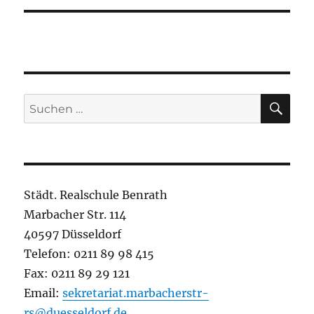
SU
Suchen
nach:
Städt. Realschule Benrath
Marbacher Str. 114
40597 Düsseldorf
Telefon: 0211 89 98 415
Fax: 0211 89 29 121
Email:
sekretariat.marbacherstr-
rs@duesseldorf.de