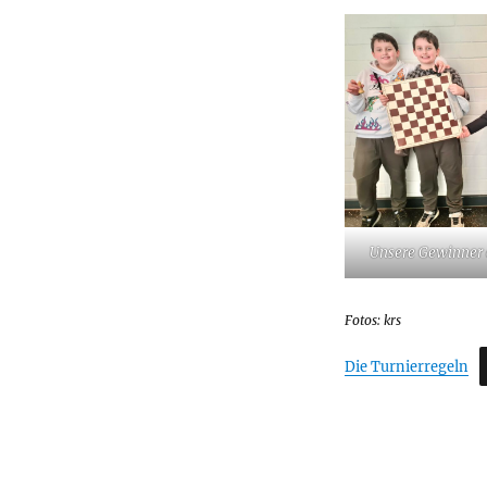
Unsere Gewinner d
Fotos: krs
Die Turnierregeln