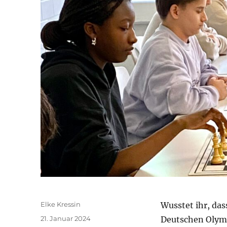
Autor
Elke Kressin
Wusstet ihr, das
Veröffentlicht
21. Januar 2024
Deutschen Olym