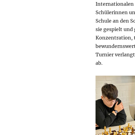
am
Internationalen
Schülerinnen und
Schule an den S
sie gespielt und
Konzentration, t
bewundernswerte
Turnier verlang
ab.