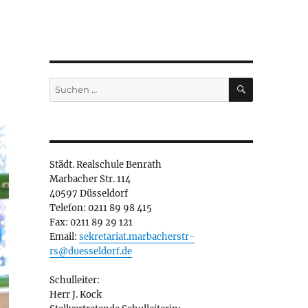
SUCHEN
Suchen
nach:
Städt. Realschule Benrath
Marbacher Str. 114
40597 Düsseldorf
Telefon: 0211 89 98 415
Fax: 0211 89 29 121
Email:
sekretariat.marbacherstr-
rs@duesseldorf.de
Schulleiter:
Herr J. Kock