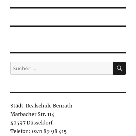
SU
Suchen
nach:
Städt. Realschule Benrath
Marbacher Str. 114
40597 Düsseldorf
Telefon: 0211 89 98 415