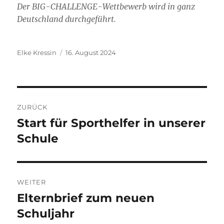
Der BIG-CHALLENGE-Wettbewerb wird in ganz
Deutschland durchgeführt.
Autor
Veröffentlicht
Elke Kressin
16. August 2024
am
Beitragsnavigation
ZURÜCK
Start für Sporthelfer in unserer
Vorheriger
Beitrag:
Schule
WEITER
Elternbrief zum neuen
Nächster
Beitrag:
Schuljahr