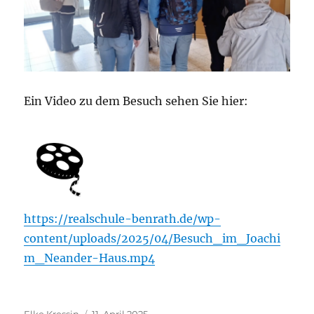
Ein Video zu dem Besuch sehen Sie hier:
https://realschule-benrath.de/wp-
content/uploads/2025/04/Besuch_im_Joachi
m_Neander-Haus.mp4
Autor
Veröffentlicht
Elke Kressin
11. April 2025