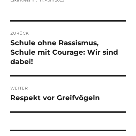
am
Beitragsnavigation
ZURÜCK
Schule ohne Rassismus,
Vorheriger
Beitrag:
Schule mit Courage: Wir sind
dabei!
WEITER
Respekt vor Greifvögeln
Nächster
Beitrag: