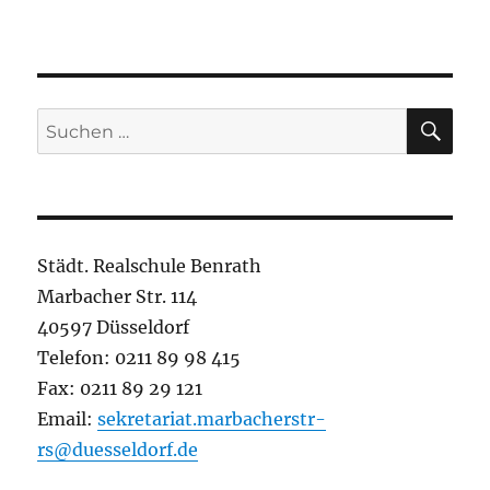
SU
Suchen
nach:
Städt. Realschule Benrath
Marbacher Str. 114
40597 Düsseldorf
Telefon: 0211 89 98 415
Fax: 0211 89 29 121
Email:
sekretariat.marbacherstr-
rs@duesseldorf.de