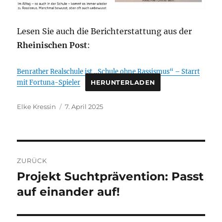
Lesen Sie auch die Berichterstattung aus der
Rheinischen Post
:
Benrather Realschule ist „Schule ohne Rassismus“ – Starrt
mit Fortuna-Spieler
HERUNTERLADEN
Autor
Veröffentlicht
Elke Kressin
7. April 2025
am
Beitragsnavigation
ZURÜCK
Projekt Suchtprävention: Passt
Vorheriger
Beitrag:
auf einander auf!