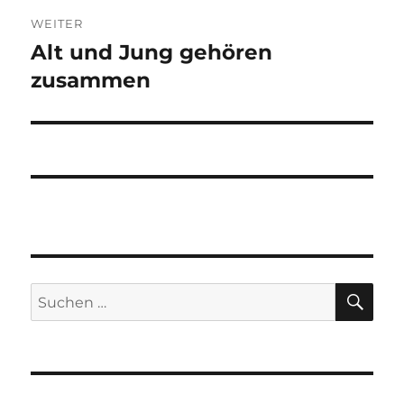
WEITER
Alt und Jung gehören
Nächster
Beitrag:
zusammen
SU
Suchen
nach: