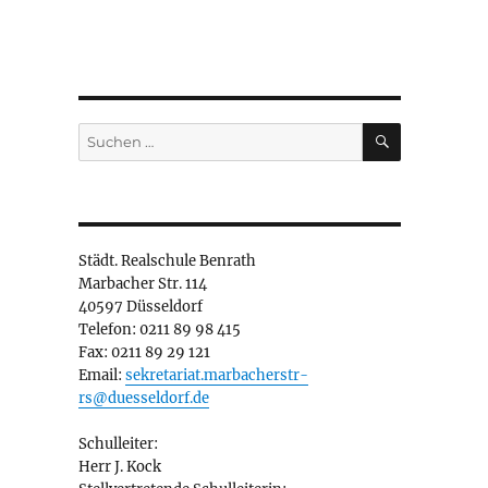
e
SUCHEN
Suchen
nach:
Städt. Realschule Benrath
Marbacher Str. 114
40597 Düsseldorf
Telefon: 0211 89 98 415
Fax: 0211 89 29 121
Email:
sekretariat.marbacherstr-
rs@duesseldorf.de
Schulleiter:
Herr J. Kock