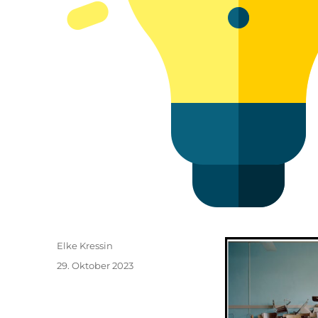
Autor
Elke Kressin
Veröffentlicht
29. Oktober 2023
am