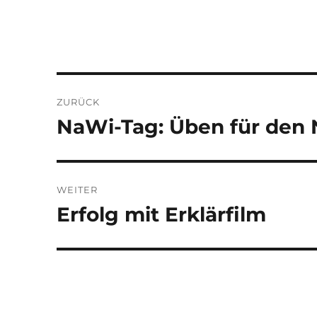
Beitragsnavigation
ZURÜCK
NaWi-Tag: Üben für den 
Vorheriger
Beitrag:
WEITER
Erfolg mit Erklärfilm
Nächster
Beitrag: