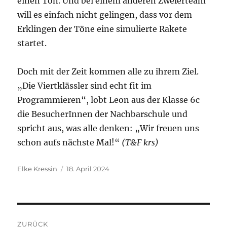
einen Ton. Und bei einem anderen Zweierteam
will es einfach nicht gelingen, dass vor dem
Erklingen der Töne eine simulierte Rakete
startet.
Doch mit der Zeit kommen alle zu ihrem Ziel.
„Die Viertklässler sind echt fit im
Programmieren“, lobt Leon aus der Klasse 6c
die BesucherInnen der Nachbarschule und
spricht aus, was alle denken: „Wir freuen uns
schon aufs nächste Mal!“
(T&F krs)
Autor
Veröffentlicht
Elke Kressin
18. April 2024
am
Beitragsnavigation
ZURÜCK