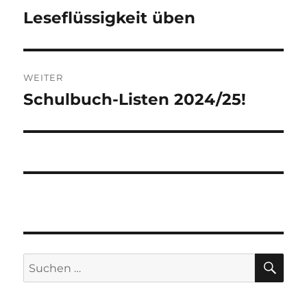
Leseflüssigkeit üben
Vorheriger
Beitrag:
WEITER
Schulbuch-Listen 2024/25!
Nächster
Beitrag:
SU
Suchen
nach: